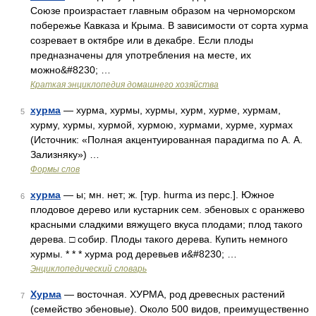
Союзе произрастает главным образом на черноморском
побережье Кавказа и Крыма. В зависимости от сорта хурма
созревает в октябре или в декабре. Если плоды
предназначены для употребления на месте, их
можно&#8230; …
Краткая энциклопедия домашнего хозяйства
хурма
— хурма, хурмы, хурмы, хурм, хурме, хурмам,
5
хурму, хурмы, хурмой, хурмою, хурмами, хурме, хурмах
(Источник: «Полная акцентуированная парадигма по А. А.
Зализняку») …
Формы слов
хурма
— ы; мн. нет; ж. [тур. hurma из перс.]. Южное
6
плодовое дерево или кустарник сем. эбеновых с оранжево
красными сладкими вяжущего вкуса плодами; плод такого
дерева. □ собир. Плоды такого дерева. Купить немного
хурмы. * * * хурма род деревьев и&#8230; …
Энциклопедический словарь
Хурма
— восточная. ХУРМА, род древесных растений
7
(семейство эбеновые). Около 500 видов, преимущественно