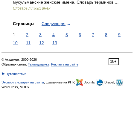
мусульманские женские имена. Словарь терминов …
Словарь личных имен
Страницы
Следующая
→
1
2
3
4
5
6
7
8
9
10
11
12
13
© Академик, 2000-2026
18+
Обратная связь:
Техподдержка
,
Реклама на сайте
👣 Путешествия
Экспорт словарей на сайты
, сделанные на PHP,
Joomla,
Drupal,
WordPress, MODx.