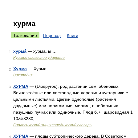
хурма
Толкование
Перевод
Книги
хурма́
— хурма, ы …
1
Русское словесное ударение
Хурма
— Хурма …
2
Википедия
ХУРМА
— (Diospyros), род растений сем. эбеновых.
3
Вечнозелёные или листопадные деревья и кустарники с
цельными листьями. Цветки однополые (растения
двудомные) или полигамные, мелкие, в небольших
пазушных пучках или одиночные. Плод б. ч. шаровидная 1
10&#8230; …
Биологический энциклопедический словарь
ХУРМА
— плоды субтропического дерева. В Советском
4