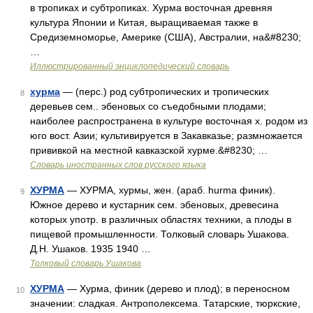
в тропиках и субтропиках. Хурма восточная древняя
культура Японии и Китая, выращиваемая также в
Средиземноморье, Америке (США), Австралии, на&#8230;
…
Иллюстрированный энциклопедический словарь
хурма
— (перс.) род субтропических и тропических
8
деревьев сем.. эбеновых со съедобными плодами;
наиболее распространена в культуре восточная х. родом из
юго вост. Азии; культивируется в Закавказье; размножается
прививкой на местной кавказской хурме.&#8230; …
Словарь иностранных слов русского языка
ХУРМА
— ХУРМА, хурмы, жен. (араб. hurma финик).
9
Южное дерево и кустарник сем. эбеновых, древесина
которых употр. в различных областях техники, а плоды в
пищевой промышленности. Толковый словарь Ушакова.
Д.Н. Ушаков. 1935 1940 …
Толковый словарь Ушакова
ХУРМА
— Хурма, финик (дерево и плод); в переносном
10
значении: сладкая. Антрополексема. Татарские, тюркские,